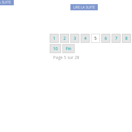
A SUITE
LIRE LA SUITE
1
2
3
4
5
6
7
8
10
Fin
Page 5 sur 28