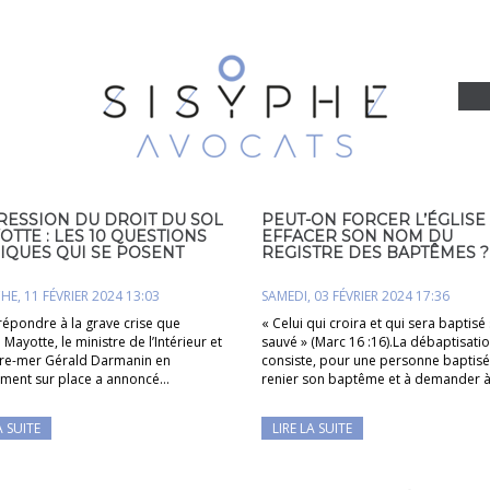
RESSION DU DROIT DU SOL
PEUT-ON FORCER L’ÉGLISE
OTTE : LES 10 QUESTIONS
EFFACER SON NOM DU
IQUES QUI SE POSENT
REGISTRE DES BAPTÊMES ?
E, 11 FÉVRIER 2024 13:03
SAMEDI, 03 FÉVRIER 2024 17:36
répondre à la grave crise que
« Celui qui croira et qui sera baptisé
 Mayotte, le ministre de l’Intérieur et
sauvé » (Marc 16 :16).La débaptisati
re-mer Gérald Darmanin en
consiste, pour une personne baptisé
ment sur place a annoncé…
renier son baptême et à demander 
A SUITE
LIRE LA SUITE