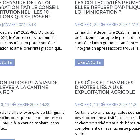
 CENSURE DE LA LOI
LES COLLECTIVITÉS PEUVE
RATION PAR LE CONSEIL
ELLES REFUSER D’APPLIQU
ITUTIONNEL : LES 10
LOI IMMIGRATION ?
IONS QUI SE POSENT
5 JANVIER 2024 18:13
MERCREDI, 20 DÉCEMBRE 2023 17:18
 décision n° 2023-863 DC du 25
Le mardi 19 décembre 2023, le Parl
2024, le Conseil constitutionnel a
définitivement adopté le projet de l
t censuré la loi pour contrôler
contrôler l'immigration et améliorer
ation et améliorer l’intégration qui…
l'intégration après l’accord trouvé 
A SUITE
LIRE LA SUITE
-ON IMPOSER LA VIANDE
LES GÎTES ET CHAMBRES
LÈVES À LA CANTINE
D’HÔTES LIÉS À UNE
IRE ?
EXPLOITATION AGRICOLE
I, 13 DÉCEMBRE 2023 14:28
MERCREDI, 13 DÉCEMBRE 2023 11:21
 de la ville provençale de Marignane
Certains exploitants agricoles souhai
é d’imposer par une note de service
développer une activité accessoire d
unique à la cantine scolaire, sans
et chambres d’hôtes afin de bénéfici
ité…
complément de revenus en se posit
sur le…