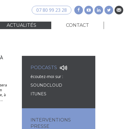
07 80 99 23 28
ACTUALITÉS
CONTACT
 À
PODCASTS
écoutez-moi sur :
 sera
SOUNDCLOUD
on
ITUNES
e, à
à…
INTERVENTIONS
PRESSE