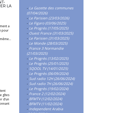
NT-
ER LA
-
La Gazette des communes
(07/04/2026)
-
Le Parisien (23/03/2026)
-
Le Figaro (03/06/2025)
ement a
-
Le Progrès (17/05/2025)
oi pour
-
Ouest France (31/03/2025)
-
Le Parisien (31/03/2025)
le même…
-
Le Monde (28/03/2025)
-
France 3 Normandie
(21/03/2025)
-
Le Progrès (13/02/2025)
-
Le Progrès (25/01/2025)
-
SQOOL TV (14/01/2025)
-
Le Progrès (06/09/2024)
-
Sud radio 12H (26/06/2024)
-
Sud radio 7H (26/06/2024)
-
Le Progrès (19/02/2024)
tent
-
France 2 (12/02/2024)
e gîtes
-
BFMTV (12/02/2024)
er d’un
ionnant
-
BFMTV (11/02/2024)
-
Independent Arabia