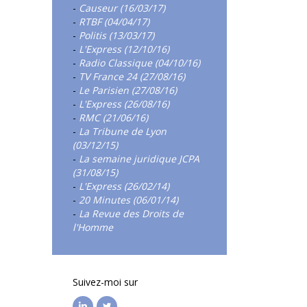
-
Causeur (16/03/17)
-
RTBF (04/04/17)
-
Politis (13/03/17)
-
L'Express (12/10/16)
-
Radio Classique (04/10/16)
-
TV France 24 (27/08/16)
-
Le Parisien (27/08/16)
-
L'Express (26/08/16)
-
RMC (21/06/16)
-
La Tribune de Lyon
(03/12/15)
-
La semaine juridique JCPA
(31/08/15)
-
L'Express (26/02/14)
-
20 Minutes (06/01/14)
-
La Revue des Droits de
l'Homme
Suivez-moi sur