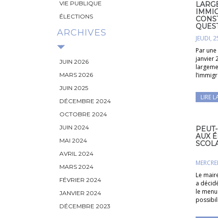
VIE PUBLIQUE
LARGE
IMMIG
ÉLECTIONS
CONST
QUEST
ARCHIVES
JEUDI, 2
Par une
janvier 
JUIN 2026
largemen
MARS 2026
l’immigr
JUIN 2025
LIRE L
DÉCEMBRE 2024
OCTOBRE 2024
JUIN 2024
PEUT
AUX É
MAI 2024
SCOLA
AVRIL 2024
MERCRED
MARS 2024
Le maire
FÉVRIER 2024
a décid
le menu 
JANVIER 2024
possibil
DÉCEMBRE 2023