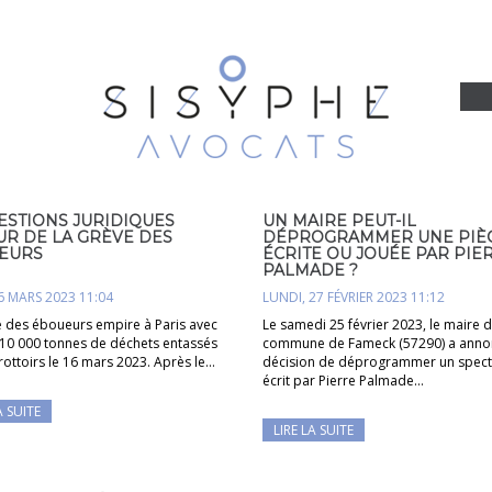
ESTIONS JURIDIQUES
UN MAIRE PEUT-IL
UR DE LA GRÈVE DES
DÉPROGRAMMER UNE PIÈ
EURS
ÉCRITE OU JOUÉE PAR PIE
PALMADE ?
16 MARS 2023 11:04
LUNDI, 27 FÉVRIER 2023 11:12
e des éboueurs empire à Paris avec
Le samedi 25 février 2023, le maire d
 10 000 tonnes de déchets entassés
commune de Fameck (57290) a anno
trottoirs le 16 mars 2023. Après le…
décision de déprogrammer un spect
écrit par Pierre Palmade…
A SUITE
LIRE LA SUITE