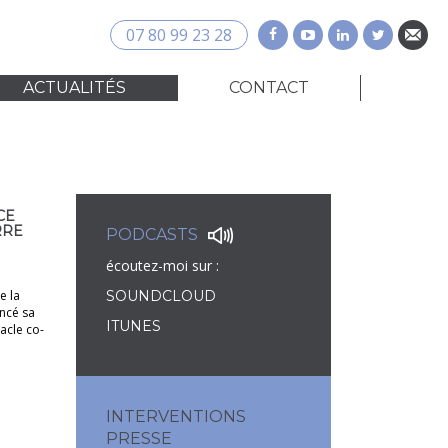
07 80 99 23 28
ACTUALITÉS
CONTACT
CE
RRE
PODCASTS
écoutez-moi sur :
e la
SOUNDCLOUD
ncé sa
ITUNES
acle co-
INTERVENTIONS
PRESSE