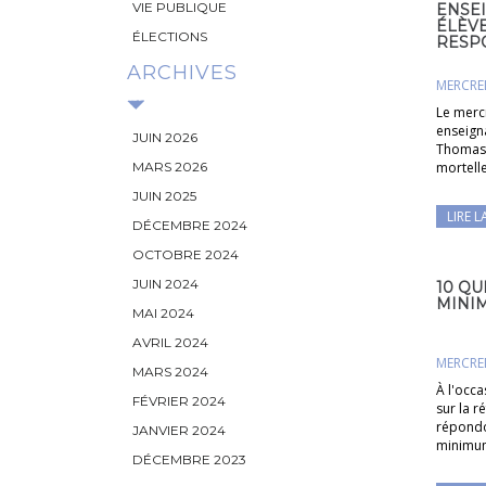
VIE PUBLIQUE
ENSE
ÉLÈVE
ÉLECTIONS
RESPO
ARCHIVES
MERCRED
Le merc
enseigna
JUIN 2026
Thomas 
MARS 2026
mortell
JUIN 2025
LIRE L
DÉCEMBRE 2024
OCTOBRE 2024
JUIN 2024
10 QU
MINI
MAI 2024
AVRIL 2024
MERCRED
MARS 2024
À l'occa
FÉVRIER 2024
sur la r
répondon
JANVIER 2024
minimu
DÉCEMBRE 2023