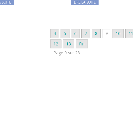
A SUITE
LIRE LA SUITE
4
5
6
7
8
9
10
1
12
13
Fin
Page 9 sur 28