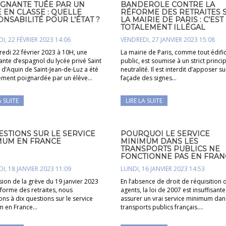
IGNANTE TUÉE PAR UN
BANDEROLE CONTRE LA
 EN CLASSE : QUELLE
RÉFORME DES RETRAITES 
NSABILITÉ POUR L’ÉTAT ?
LA MAIRIE DE PARIS : C’EST
TOTALEMENT ILLÉGAL
I, 22 FÉVRIER 2023 14:06
VENDREDI, 27 JANVIER 2023 15:08
redi 22 février 2023 à 10H, une
La mairie de Paris, comme tout édifi
nte d’espagnol du lycée privé Saint
public, est soumise à un strict princi
d’Aquin de Saint-Jean-de-Luz a été
neutralité. Il est interdit d’apposer su
ement poignardée par un élève…
façade des signes…
A SUITE
LIRE LA SUITE
ESTIONS SUR LE SERVICE
POURQUOI LE SERVICE
MUM EN FRANCE
MINIMUM DANS LES
TRANSPORTS PUBLICS NE
FONCTIONNE PAS EN FRAN
I, 18 JANVIER 2023 11:09
LUNDI, 16 JANVIER 2023 14:53
sion de la grève du 19 janvier 2023
En l’absence de droit de réquisition 
éforme des retraites, nous
agents, la loi de 2007 est insuffisant
s à dix questions sur le service
assurer un vrai service minimum dan
m en France…
transports publics français.…