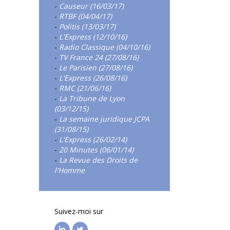
-
Causeur (16/03/17)
-
RTBF (04/04/17)
-
Politis (13/03/17)
-
L'Express (12/10/16)
-
Radio Classique (04/10/16)
-
TV France 24 (27/08/16)
-
Le Parisien (27/08/16)
-
L'Express (26/08/16)
-
RMC (21/06/16)
-
La Tribune de Lyon
(03/12/15)
-
La semaine juridique JCPA
(31/08/15)
-
L'Express (26/02/14)
-
20 Minutes (06/01/14)
-
La Revue des Droits de
l'Homme
Suivez-moi sur