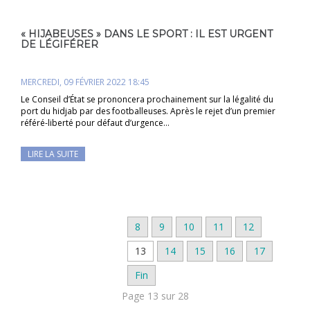
« HIJABEUSES » DANS LE SPORT : IL EST URGENT
DE LÉGIFÉRER
MERCREDI, 09 FÉVRIER 2022 18:45
Le Conseil d’État se prononcera prochainement sur la légalité du
port du hidjab par des footballeuses. Après le rejet d’un premier
référé-liberté pour défaut d’urgence…
LIRE LA SUITE
8
9
10
11
12
13
14
15
16
17
Fin
Page 13 sur 28