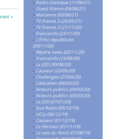
-
Radio classique (11/06/21)
-
Ouest France (04/06/21)
-
Marianne (03/06/21)
ivant »
-
TV France 3 (20/05/21)
-
TV France 3 (21/11/20)
-
Franceinfo (23/11/20)
-
L'Écho républicain
(03/11/20)
-
Pépère news (02/11/20)
-
Franceinfo (15/09/20)
-
Le JDD (30/08/20)
-
Causeur (22/05/20)
-
Challenges (27/04/20)
-
Libération (04/03/20)
-
Acteurs publics (04/03/20)
-
Acteurs publics (03/03/20)
-
Le JDD (07/01/20)
-
Sud Radio (05/12/19)
-
UCLy (06/12/19)
-
Causeur (01/12/19)
-
Le Parisien (01/11/19)
-
La voix du Nord (07/08/19)
-
France info (16/07/19)