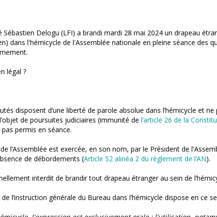
 Sébastien Delogu (LFI) a brandi mardi 28 mai 2024 un drapeau étra
ien) dans l'hémicycle de l'Assemblée nationale en pleine séance des q
rnement.
n légal ?
putés disposent d’une liberté de parole absolue dans l’hémicycle et ne
 l’objet de poursuites judiciaires (immunité de
l’article 26 de la Constit
t pas permis en séance.
 de l’Assemblée est exercée, en son nom, par le Président de l'Assem
l’absence de débordements (
Article 52 alinéa 2 du règlement de l’AN
).
rmellement interdit de brandir tout drapeau étranger au sein de l’hémic
 9 de l’instruction générale du Bureau dans l’hémicycle dispose en ce se
émicycle, l'expression est exclusivement orale : l'utilisation, nota