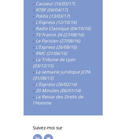
-
Causeur (16/03/17)
-
RTBF (04/04/17)
-
Politis (13/03/17)
-
L'Express (12/10/16)
-
Radio Classique (04/10/16)
-
TV France 24 (27/08/16)
-
Le Parisien (27/08/16)
-
L'Express (26/08/16)
-
RMC (21/06/16)
-
La Tribune de Lyon
(03/12/15)
-
La semaine juridique JCPA
(31/08/15)
-
L'Express (26/02/14)
-
20 Minutes (06/01/14)
-
La Revue des Droits de
l'Homme
Suivez-moi sur