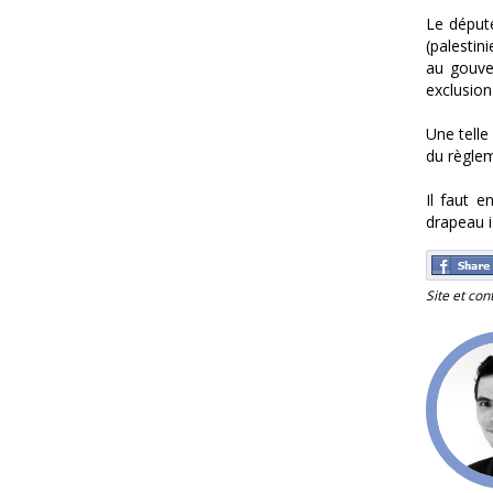
Le déput
(palestin
au gouver
exclusion
Une telle
du règlem
Il faut e
drapeau i
Site et con