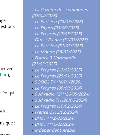
-
La Gazette des communes
(07/04/2026)
nger
-
Le Parisien (23/03/2026)
uestions
-
Le Figaro (03/06/2025)
-
Le Progrès (17/05/2025)
-
Ouest France (31/03/2025)
-
Le Parisien (31/03/2025)
-
Le Monde (28/03/2025)
-
France 3 Normandie
(21/03/2025)
 peuvent
-
Le Progrès (13/02/2025)
ution
),
-
Le Progrès (25/01/2025)
-
SQOOL TV (14/01/2025)
-
Le Progrès (06/09/2024)
blée qui
-
Sud radio 12H (26/06/2024)
-
Sud radio 7H (26/06/2024)
-
Le Progrès (19/02/2024)
ycle.
-
France 2 (12/02/2024)
-
BFMTV (12/02/2024)
ns que :
-
BFMTV (11/02/2024)
-
Independent Arabia
mment