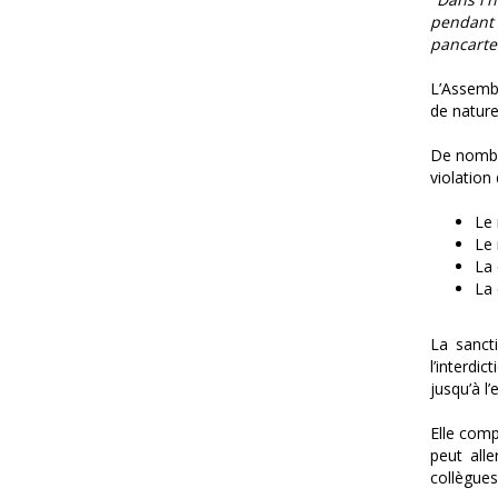
pendant 
pancartes
L’Assembl
de nature
De nombr
violation 
Le 
Le 
La 
La 
La sanct
l’interdi
jusqu’à l
Elle comp
peut all
collègues